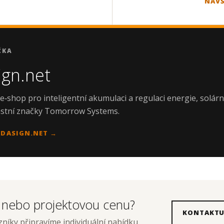
NAVŠ
ČKA
gn.net
e‑shop pro inteligentní akumulaci a regulaci energie, solární
astní značky Tomorrow Systems.
ODASIGN.NET →
í nebo projektovou cenu?
KONTAKTU
zníky připravíme individuální nabídku.