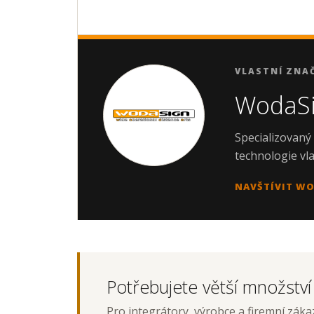
VLASTNÍ ZNA
WodaSi
Specializovaný 
technologie vl
NAVŠTÍVIT W
Potřebujete větší množstv
Pro integrátory, výrobce a firemní záka