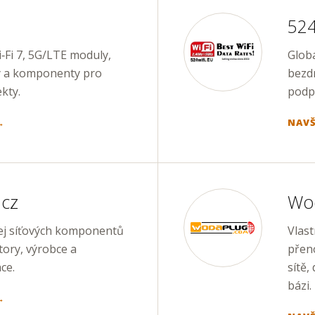
524
‑Fi 7, 5G/LTE moduly,
Globá
y a komponenty pro
bezd
kty.
podp
→
NAVŠ
cz
Wo
ej síťových komponentů
Vlas
ory, výrobce a
přeno
ce.
sítě,
bázi.
→