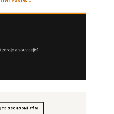
TÍVIT PORTÁL →
 zdroje a související
JTE OBCHODNÍ TÝM