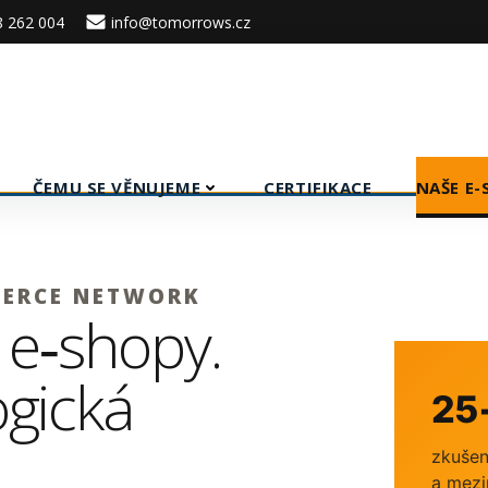
8 262 004
info@tomorrows.cz
ČEMU SE VĚNUJEME
CERTIFIKACE
NAŠE E
ERCE NETWORK
 e‑shopy.
ogická
25+
zkušen
a mezi