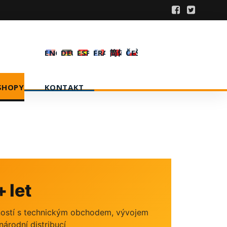
ENGLISH
DEUTSCH
ESPAÑOL
FRANÇAIS
简体中文
ČEŠTINA
-SHOPY
KONTAKT
 let
ostí s technickým obchodem, vývojem
národní distribucí